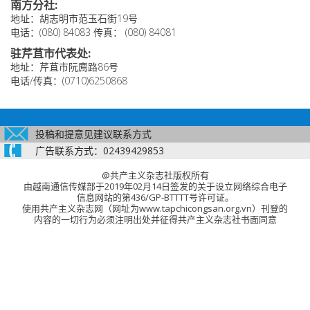
南方分社:
地址：胡志明市范玉石街19号
电话：(080) 84083 传真： (080) 84081
驻芹苴市代表处:
地址：芹苴市阮廌路86号
电话/传真：(0710)6250868
投稿和提意见建议联系方式
广告联系方式：02439429853
@共产主义杂志社版权所有
由越南通信传媒部于2019年02月14日签发的关于设立网络综合电子
信息网站的第436/GP-BTTTT号许可证。
使用共产主义杂志网（网址为www.tapchicongsan.org.vn）刊登的
内容的一切行为必须注明出处并征得共产主义杂志社书面同意