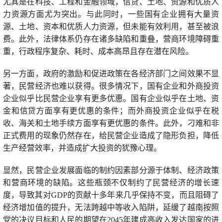
尤其是在科技、工程和金融领域，信贷、土地、资源和优质人
力资源方面尤为突出。与此同时，一些国有企业拥有大量资
源、土地、资本和优质人力资源，但未能有效利用，甚至被浪
费。此外，法律体系仍存在诸多缺陷和重叠，营商环境障碍重
重，行政程序复杂、耗时、成本高昂且存在潜在风险。
另一方面，政府的激励和促进政策在各经济部门之间效果不显
著，民营经济也难以获得。很多情况下，国有企业和外商投资
企业似乎比民营企业享有更多优惠。国有企业似乎在土地、资
金和信贷方面享有更优惠的条件；而外商投资企业似乎在税
收、海关和土地手续方面享有更优惠的条件。此外，刁难和非
正式费用的现象仍然存在，给民营企业造成了隐形负担，降低
生产经营效率，并造成扩大投资的犹豫心理。
显然，民营企业发展面临的制约因素部分源于体制、经济政策
和营商环境的缺陷。这些瓶颈不仅制约了民营经济的增长速
度，导致其对GDP的贡献十多年来几乎保持不变，而且阻碍了
经济增加值的提升，无法跨越中等收入陷阱，延缓了越南按照
党的决议目标和人民的期望在2045年建成高收入发达国家的进