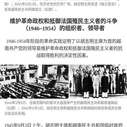
图）；1945年9月2日，在历史性的巴亭广场，胡志明主席宣读《独立宣言》，
宣告越南民主共和国成立（右图）。
维护革命政权和抵御法国殖民主义者的斗争
（
1946~1954
）的组织者、领导者
1946-1954
年阶段的革命实践证明了以胡志明主席为首的越
南共产党的领导是维护革命政权和抵御法国殖民主义者的抗
战取得胜利的决定性因素。
1946年1月6日，全国范围内的首次大选选举产生的越南民主共和国首届国会
（左图）；1945年9月3日，胡志明主席和越南民主共和国临时政府各成员在首
次会议后亮相。
1945
年
9
月
3
日上午，胡志明主席和越南民主共和国临时政府