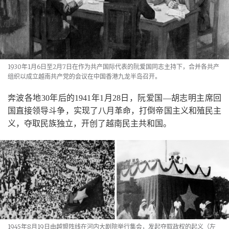
1930年1月6日至2月7日在作为共产国际代表的阮爱国同志主持下，合并各共产
组织以成立越南共产党的会议在中国香港九龙半岛召开。
奔波各地
30
年后的
1941
年
1
月
28
日，阮爱国—胡志明主席回
国直接领导斗争，实现了八月革命，打倒帝国主义和殖民主
义，夺取民族独立，开创了越南民主共和国。
1945年8月19日由越盟阵线在河内大剧院举行集会，发起夺取政权的起义（左