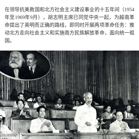
在领导抗美救国和北方社会主义建设事业的十五年间（
1954
年至
1969
年
9
月），胡志明主席已同党中央一起，为越南革
命提出了英明而正确的路线，即同时开展两项革命任务：推
动北方走向社会主义和实施南方民族解放革命，面向统一祖
国。