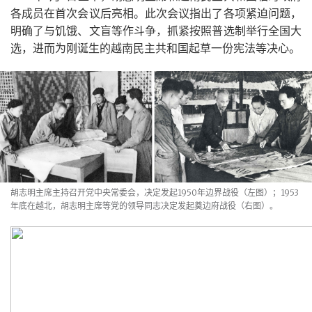
各成员在首次会议后亮相。此次会议指出了各项紧迫问题，
明确了与饥饿、文盲等作斗争，抓紧按照普选制举行全国大
选，进而为刚诞生的越南民主共和国起草一份宪法等决心。
胡志明主席主持召开党中央常委会，决定发起1950年边界战役（左图）；1953
年底在越北，胡志明主席等党的领导同志决定发起奠边府战役（右图）。