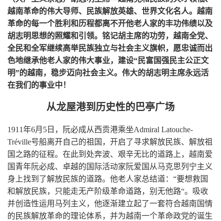
越南革命的伟大导师、民族解放英雄、世界文化名人。越南
革命的每一个胜利和历程都离不开他老人家的丰功伟绩以及
胡志明思想的照耀和引领。铭记胡主席的功劳，越南全党、
全民和全军继续高举民族独立与社会主义旗帜，愿忠诚而出
色地继承他老人家的伟大事业，建设“民富国强民主公正文
明”的越南，稳步迈向社会主义。伟大的胡志明主席永远活
在我们的事业中！
从龙屋港到历史性的巴亭广场
1911
年
6
月
5
日，阮必成从西贡港乘坐
Admiral Latouche-
Tréville
号船离开自己的祖国，开启了寻求解放民族、解放祖
国之路的征程。在此到处奔波、艰辛无比的道路上，越南爱
国青年阮必成、卓越的国际活动家阮爱国从马克思列宁主义
身上找到了解放民族的道路。他老人家总结道：“要想救国
和解放民族，只能走无产阶级革命道路，别无他路“。吸收
并创造性运用马列主义，他逐渐建立起了一套符合越南国情
的民族解放革命的理论体系，并为越南一个革命政党的诞生