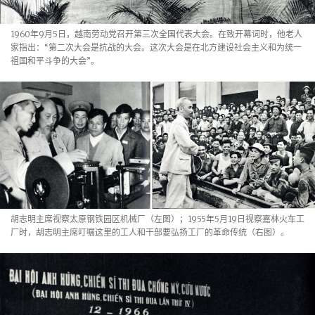
1960年9月5日，越南劳动党召开第三次全国代表大会。在致开幕词时，他老人
家指出：“第二次大会是抗战的大会。这次大会是在北方建设社会主义和为统一
祖国和平斗争的大会”。
胡志明主席视察太原钢铁园区机械厂（左图）；1955年5月19日视察嘉林火车工
厂时，胡志明主席叮嘱这里的工人和干部要弘扬工厂的革命传统（右图）。