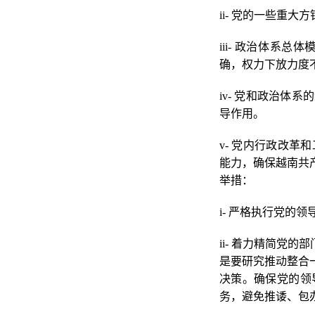
ii- 党的一些重
iii- 政治体
确，权力下放力度
iv- 党和政治
导作用。
v- 党内行政改
能力，确保越南共
举措：
i- 严格执行党的
ii- 着力精简党
是要研究推动整合
决策。确保党的领
务，避免推诿、包