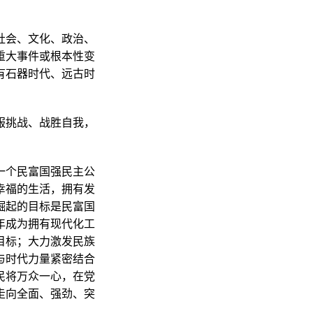
社会、文化、政治、
重大事件或根本性变
有石器时代、远古时
服挑战、战胜自我，
一个民富国强民主公
幸福的生活，拥有发
崛起的目标是民富国
年成为拥有现代化工
目标；大力激发民族
与时代力量紧密结合
民将万众一心，在党
走向全面、强劲、突