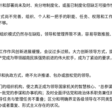
大方针和部署尚未及时、充分地制度化，或虽已制度化但缺乏可操作
系总体模式尚不完善，组织、个人和一把手的职能、任务、权限和工
不够。
体系的组织模式仍然存在缺陷，领导和管理界限不清，容易导致推脱
革和工作作风创新进展缓慢，会议过多过频。大力创新领导方式，
产党成为带领越南民族强势前进的伟大舵手，成为了紧迫的要求
领导和执政方式，绝不允许推诿、包办或放松党的领导。
的部门的组织机构，使之真正成为领导国家机关的智慧核心、“总参
一批党的参谋和办事机构；及时全面评估党和政治体系职务兼任
导任务与管理任务不重叠；区分和明确界定各级领导在不同类
办或者重复、形式主义存在的状况。