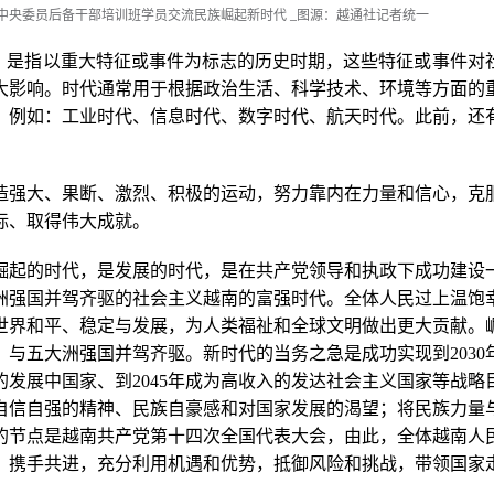
中央委员后备干部培训班学员交流民族崛起新时代
_图源：越通社记者统一
”）是指以重大特征或事件为标志的历史时期，这些特征或事件对
大影响。时代通常用于根据政治生活、科学技术、环境等方面的
。例如：工业时代、信息时代、数字时代、航天时代。此前，还
。
造强大、果断、激烈、积极的运动，努力靠内在力量和信心，克
标、取得伟大成就。
崛起的时代，是发展的时代，是在共产党领导和执政下成功建设
洲强国并驾齐驱的社会主义越南的富强时代。全体人民过上温饱
世界和平、稳定与发展，为人类福祉和全球文明做出更大贡献。
，与五大洲强国并驾齐驱。新时代的当务之急是成功实现到2030
的发展中国家、到2045年成为高收入的发达社会主义国家等战略
自信自强的精神、民族自豪感和对国家发展的渴望；将民族力量
的节点是越南共产党第十四次全国代表大会，由此，全体越南人
，携手共进，充分利用机遇和优势，抵御风险和挑战，带领国家