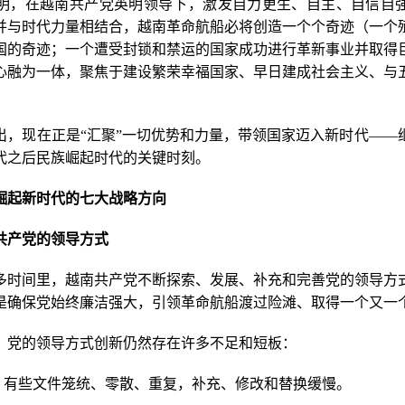
明，在越南共产党英明领导下，激发自力更生、自主、自信自
并与时代力量相结合，越南革命航船必将创造一个个奇迹（一个
国的奇迹；一个遭受封锁和禁运的国家成功进行革新事业并取得
心融为一体，聚焦于建设繁荣幸福国家、早日建成社会主义、与
出，现在正是“汇聚”一切优势和力量，带领国家迈入新时代——
代之后民族崛起时代的关键时刻。
崛起新时代的七大战略方向
共产党的领导方式
年多时间里，越南共产党不断探索、发展、补充和完善党的领导方
是确保党始终廉洁强大，引领革命航船渡过险滩、取得一个又一
，党的领导方式创新仍然存在许多不足和短板：
多，有些文件笼统、零散、重复，补充、修改和替换缓慢。