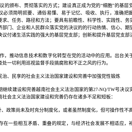
党的决议的颁布、贯彻落实的方式；建设真正成为党的“细胞”的基
议必须简明扼要、通俗易懂、易于记忆、吸收、执行，准确把
要求、任务、路径和方法；要具有前瞻性、科学性、实践性、务
济部门、企业和人民群众落实党的决议的的行动热情、信心、期
决议付诸生活实践的强大的基层党支部；创新和提升基层党支部
监督工作，推动信息技术和数字化转型在党的活动中的应用。出台关
查处一切利用巡视监督手段搞腐败和不正之风的行为。
民治、民享的社会主义法治国家建设和完善中加强党性锻炼
继续建设和完善越南社会主义法治国家的第27-NQ/TW号决
南社会主义法治国家建设和完善仍存在诸多不足和短板：
大方针、政策尚未及时充分制度化，或者虽然制度化，但可操作性不
中仍然存在一些相互矛盾、重叠的规定，与经济社会发展不相适应，