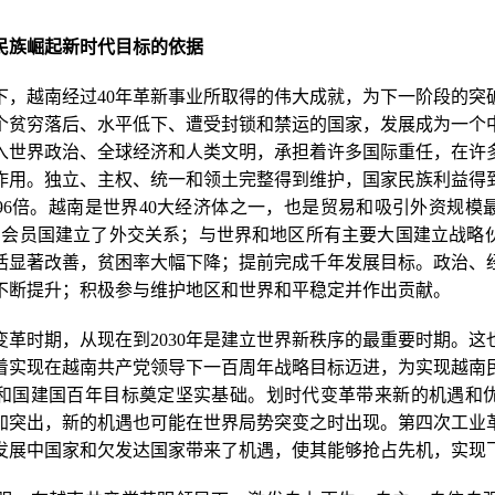
民族崛起新时代目标的依据
下，越南经过40年革新事业所取得的伟大成就，为下一阶段的突
个贫穷落后、水平低下、遭受封锁和禁运的国家，发展成为一个
入世界政治、全球经济和人类文明，承担着许多国际重任，在许
作用。独立、主权、统一和领土完整得到维护，国家民族利益得到保
的96倍。越南是世界40大经济体之一，也是贸易和吸引外资规模
合国会员国建立了外交关系；与世界和地区所有主要大国建立战略
活显著改善，贫困率大幅下降；提前完成千年发展目标。政治、
不断提升；积极参与维护地区和世界和平稳定并作出贡献。
变革时期，从现在到2030年是建立世界新秩序的最重要时期。这
着实现在越南共产党领导下一百周年战略目标迈进，为实现越南
和国建国百年目标奠定坚实基础。划时代变革带来新的机遇和
加突出，新的机遇也可能在世界局势突变之时出现。第四次工业
发展中国家和欠发达国家带来了机遇，使其能够抢占先机，实现