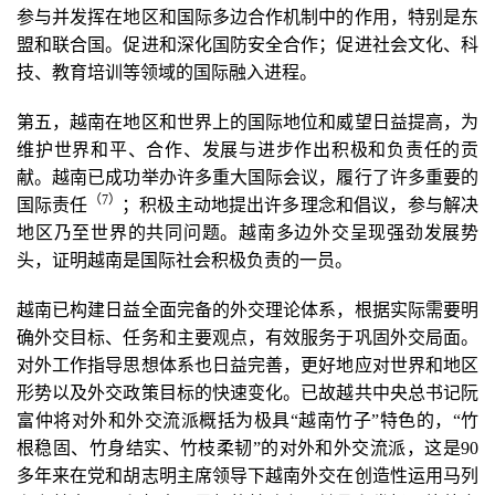
参与并发挥在地区和国际多边合作机制中的作用，特别是东
盟和联合国。促进和深化国防安全合作；促进社会文化、科
技、教育培训等领域的国际融入进程。
第五，越南在地区和世界上的国际地位和威望日益提高，为
维护世界和平、合作、发展与进步作出积极和负责任的贡
献。越南已成功举办许多重大国际会议，履行了许多重要的
（7
）
国际责任
；积极主动地提出许多理念和倡议，参与解决
地区乃至世界的共同问题。越南多边外交呈现强劲发展势
头，证明越南是国际社会积极负责的一员。
越南已构建日益全面完备的外交理论体系，根据实际需要明
确外交目标、任务和主要观点，有效服务于巩固外交局面。
对外工作指导思想体系也日益完善，更好地应对世界和地区
形势以及外交政策目标的快速变化。已故越共中央总书记阮
富仲将对外和外交流派概括为极具“越南竹子”特色的，“竹
根稳固、竹身结实、竹枝柔韧”的对外和外交流派，这是90
多年来在党和胡志明主席领导下越南外交在创造性运用马列