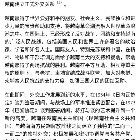
（4
）
越南建立正式外交关系
。
越南赢得了世界爱好和平的朋友、社会主义、民族独立和进
步力量的宝贵帮助和支持，将越南革命潮流融入世界革命浪
潮之中。在国际上，已经形成了反对战争，团结和支持越南
的广泛人民战线，包括美国人民和世界上许多著名的政治
家、学者和知名人士。国际友人，特别是苏联和中国，在精
神、物质和干部培训方面给予越南巨大的支持和援助，帮助
越南赢得了两场抗战的胜利。越南在平等互助、相互尊重主
权的原则下，与老挝、柬埔寨结成战斗联盟，加大对老挝、
柬埔寨人民抗战的支持力度，加强三国人民的团结互助。
在此期间，外交工作发展到新的水平，在1954年《日内瓦协
定》谈判签署期间，与战场上的军事推进紧密配合，在1973
年《巴黎协定》谈判签署期间，将打与谈的艺术提升到一个
新的高度。越南在越南民主共和国（现越南社会主义共和
国）与越南南方民族解放阵线之间建立了独特的“二而一，
一而二”的独特外交；积极发展和密切协调党与各共产党、