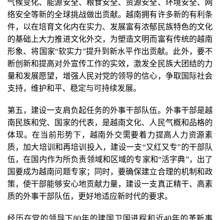
气候变化、能源安全、粮食安全、资源安全、环境安全、网
络安全等新的全球挑战做出贡献。越南拥有许多新的有利条
件，以在培育文化内在实力、发展富有浓郁民族特色的文化
的基础上大力推进文化外交，为塑造文明而富有传统的越南
形象、将国家“软实力”提升到新水平作出贡献。此外，要不
断创新和提高对外宣传工作的实效，激发全民族大团结的力
量和发展愿望，增强人民对党的领导的信心，争取国际社会
支持，维护和平、稳定与可持续发展。
第五，建设一支肩负起任务的外事干部队伍。外事干部是越
南民族和党、国家的代表，是越南文化、人民气概和品格的
体现。在当前形势下，越南外交需要着力提高人力资源素
质，加大培训和再培训投入，建设一支“又红又专”的干部队
伍，在国内作为所负责领域和区域的专家和“活字典”，出了
国要成为越南问题专家；同时，要确保建立合理的机制和政
策，使干部能够安心地贡献力量，建设一支真正精干、高素
质的外事干部队伍，更好地适应新时代的要求。
经历在党的领导下80年的建国卫国进程和近40年的革新事