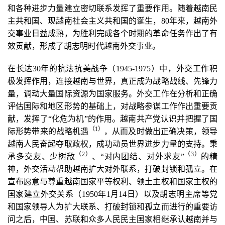
和各种进步力量建立密切联系发挥了重要作用。随着越南民
主共和国、现越南社会主义共和国的诞生，80年来，越南外
交事业日益成熟，为胜利完成各个时期的革命任务作出了有
效贡献，形成了胡志明时代越南外交事业。
在长达30年的抗法抗美战争（1945-1975）中，外交工作积
极发挥作用，连接越南与世界，真正成为战略战线、先锋力
量，调动大量国际资源为国家服务。外交工作在分析和正确
评估国际和地区形势的基础上，对战略参谋工作作出重要贡
献，发挥了“化危为机”的作用。越南共产党认识并把握了国
（1
）
际形势带来的战略机遇
，从而及时做出正确决策，领导
越南人民奋起夺取政权，成功动员世界进步力量的支持。秉
（2
）
（3
）
承多交友、少树敌
、“对内团结、对外求友”
的精
神，外交活动帮助越南扩大对外联系，打破封锁和孤立。在
宣布愿意与尊重越南国家平等权利、领土主权和国家主权的
国家建立外交关系（1950年1月14日）以及胡志明主席等党
和国家领导人为扩大联系、打破封锁和孤立而进行的重要访
问之后，中国、苏联和众多人民民主国家相继承认越南并与