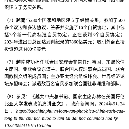
阵线和各人民团体组织同约1200个外国人民团体和非政府组
织建立了务实关系。
（7）越南与230个国家和地区建立了经贸关系，参加了500
多个双边和多边协议，签署并实施了16个自贸协定，其中包
括3个新一代高标准自贸协定，正在谈判3个自贸协定；
2024年进出口总额达到创纪录的7860亿美元；吸引外商直接
投资超过4400亿美元
（7）越南成功担任联合国安理会非常任理事国、东盟轮值
主席国、亚欧会议东道主、联合国人权理事会成员国、联合
国教科文组织成员国；主办亚太经合组织峰会、世界经济论
坛东盟峰会；派遣数百名官兵参加联合国驻非洲维和部队。
（8）参见：《越共中央总书记、国家主席苏林在美国哥伦
比亚大学发表政策演讲全文》，政府新闻网，2024年9月24
日，
https://baochinhphu.vn/toan-van-phat-bieu-chinh-sach-cua-
tong-bi-thu-chu-tich-nuoc-to-lam-tai-dai-hoc-columbia-hoa-ky-
10224092411013163.htm