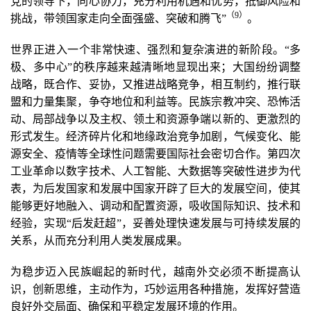
党的领导下，同心协力，充分利用机遇和优势，抵御风险和
（9
）
挑战，带领国家走向全面强盛、突破和腾飞”
。
世界正进入一个非常快速、强烈和复杂演进的新阶段。“多
极、多中心”的秩序越来越清晰地显现出来；大国纷纷调整
战略，既合作、妥协，又推进战略竞争，相互制约，推行联
盟和力量集聚，争夺地位和利益等。民族宗教冲突、恐怖活
动、局部战争以及主权、领土和资源争端以新的、更激烈的
形式发生。经济碎片化和地缘政治竞争加剧，气候变化、能
源安全、疫情等全球性问题需要国际社会密切合作。第四次
工业革命以数字技术、人工智能、大数据等突破性进步为代
表，为后发国家和发展中国家开辟了巨大的发展空间，使其
能够更好地融入、调动和配置资源，吸收国际知识、技术和
经验，实现“后发赶超”，妥善处理快速发展与可持续发展的
关系，从而充分利用人类发展成果。
为稳步迈入民族崛起的新时代，越南外交必须不断提高认
识，创新思维，主动作为，巧妙运用各种措施，发挥好营造
良好外交局面、确保和平稳定发展环境的作用。