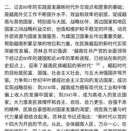
二、过去80年的实践是发展新时代外交观点和愿景的基础；
是越南外交工作不断提升水平、效益和效率的前提，促成越
南与其他国家，特别是与大国、战略伙伴、周边国家和地区
国家之间战略利益交织，创造和维护和平稳定的环境，动员
外部资源为国家发展服务，为建国卫国事业作出重要贡献，
帮助越南积累足够的地位和力量，在民族崛起的新时代实现
突破性发展。苏林总书记强调：“越南在共产党的全面领导
下经过近80年的建国和近40年的革新进程，已经站在新的历
（8
）
史起点上，迎来了越南民族崛起的新时代”
。崛起时代
的目标是民富、国强、社会主义社会，与五大洲强国并驾齐
驱。力争到21世纪中叶建成社会主义定向的发达国家；成功
实现战略目标：到2030年，越南成为拥有现代化工业和中等
偏上收入的发展中国家；到2045年，成为高收入的发达国
家；大力激发民族情怀和自主、自信、自力更生、自强不息
的精神、民族自豪感和对国家发展的渴望；将民族力量与时
代力量紧密结合起来。苏林总书记还指出：“新时代以党的
十四大为开启的节点。从此，全体越南人民，万众一心，在