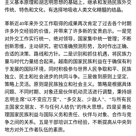
主义基本原理和胡志明思想的基础上，继承和发扬民族外交
传统、特色和文化，有选择地吸收人类文化精髓的结晶。
革新近40年来外交工作取得的成果再次肯定了过去各个时期
许多外交经验的价值，并带来了许多新的宝贵启示。一是党
对外交工作实行统一、绝对领导，国家集中统一管理；不断
创新思维，主动研究，密切准确预测形势，及时作出正确、
合适的决策、路线和方针。二是识别和抓住机遇，将民族力
量与时代力量结合起来。越南的国家民族利益在于确保有利
于发展的国际环境，同时积极参与世界人民争取和平、民族
独立、民主和社会进步的共同斗争。三是做到原则上坚定、
策略上灵活。原则是民族独立和社会主义。策略是根据具体
问题、不同时期、对象还是伙伴机动灵活进行调整，秉持胡
志明主席“以不变应万变”、“多交友、少敌人”、“与所有民
主国家交朋友、不与任何人结仇”的伟大思想。四是妥善处
理国家民族利益与国际义务和责任、伙伴与对象、合作与竞
争之间的关系。五是干部培训工作经验，不断提高从中央到
地方对外工作者队伍的素质。