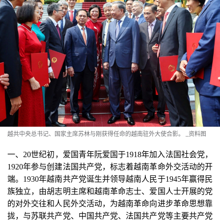
越共中央总书记、国家主席苏林与刚获得任命的越南驻外大使合影。
_资料图
一、20世纪初，爱国青年阮爱国于1918年加入法国社会党，
1920年参与创建法国共产党，标志着越南革命外交活动的开
端。1930年越南共产党诞生并领导越南人民于1945年赢得民
族独立，由胡志明主席和越南革命志士、爱国人士开展的党
的对外交往和人民外交活动，为越南革命向进步革命思想靠
拢，与苏联共产党、中国共产党、法国共产党等主要共产党