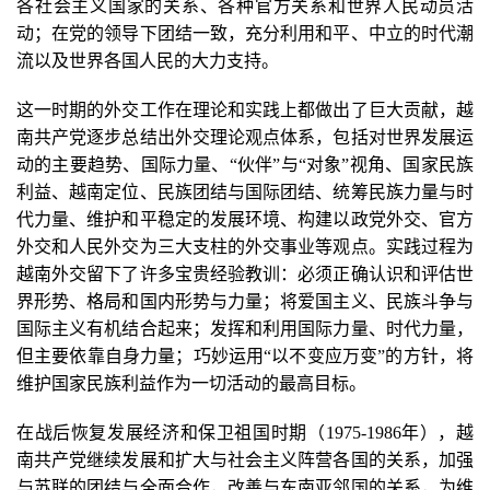
各社会主义国家的关系、各种官方关系和世界人民动员活
动；在党的领导下团结一致，充分利用和平、中立的时代潮
流以及世界各国人民的大力支持。
这一时期的外交工作在理论和实践上都做出了巨大贡献，越
南共产党逐步总结出外交理论观点体系，包括对世界发展运
动的主要趋势、国际力量、“伙伴”与“对象”视角、国家民族
利益、越南定位、民族团结与国际团结、统筹民族力量与时
代力量、维护和平稳定的发展环境、构建以政党外交、官方
外交和人民外交为三大支柱的外交事业等观点。实践过程为
越南外交留下了许多宝贵经验教训：必须正确认识和评估世
界形势、格局和国内形势与力量；将爱国主义、民族斗争与
国际主义有机结合起来；发挥和利用国际力量、时代力量，
但主要依靠自身力量；巧妙运用“以不变应万变”的方针，将
维护国家民族利益作为一切活动的最高目标。
在战后恢复发展经济和保卫祖国时期（1975-1986年），越
南共产党继续发展和扩大与社会主义阵营各国的关系，加强
与苏联的团结与全面合作，改善与东南亚邻国的关系，为维