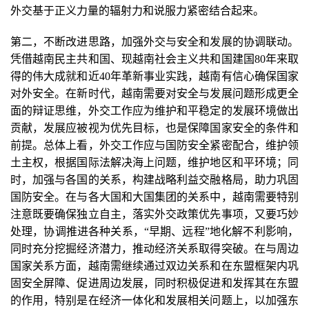
外交基于正义力量的辐射力和说服力紧密结合起来。
第二，不断改进思路，加强外交与安全和发展的协调联动。
凭借越南民主共和国、现越南社会主义共和国建国80年来取
得的伟大成就和近40年革新事业实践，越南有信心确保国家
对外安全。在新时代，越南需要对安全与发展问题形成更全
面的辩证思维，外交工作应为维护和平稳定的发展环境做出
贡献，发展应被视为优先目标，也是保障国家安全的条件和
前提。总体上看，外交工作应与国防安全紧密配合，维护领
土主权，根据国际法解决海上问题，维护地区和平环境；同
时，加强与各国的关系，构建战略利益交融格局，助力巩固
国防安全。在与各大国和大国集团的关系中，越南需要特别
注意既要确保独立自主，落实外交政策优先事项，又要巧妙
处理，协调推进各种关系，“早期、远程”地化解不利影响，
同时充分挖掘经济潜力，推动经济关系取得突破。在与周边
国家关系方面，越南需继续通过双边关系和在东盟框架内巩
固安全屏障、促进周边发展，同时积极促进和发挥其在东盟
的作用，特别是在经济一体化和发展相关问题上，以加强东