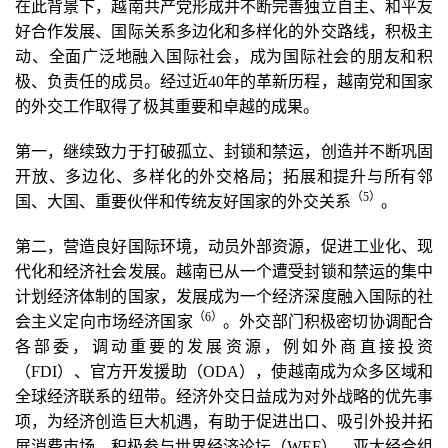
在此背景下，越南共产党形成并不断完善独立自主、和平友
好合作发展、国际关系多边化和多样化的外交路线，积极主
动、全面广泛地融入国际社会，成为国际社会的朋友和积
极、负责任的成员。经过近40年的革新历程，越南党和国家
的外交工作取得了极其重要和卓越的成果。
第一，继续致力于打破孤立、封锁和禁运，创造并不断巩固
开放、多边化、多样化的外交格局；拓展和提升与所有邻
（5
）
国、大国、重要伙伴和传统友好国家的外交关系
。
第二，营造良好国际环境，动员外部资源，促进工业化、现
代化和经济社会发展。越南已从一个遭受封锁和禁运的集中
计划经济体制的国家，发展成为一个经济深度融入国际的社
（6
）
会主义定向市场经济国家
。外交部门积极密切协调配合
各部委，调动重要的发展资源，例如外商直接投资
（FDI）、官方开发援助（ODA），使越南成为众多区域和
全球经济联系的纽带。经济外交日益成为对外战略的优先事
项，为经济创造巨大机遇，有助于促进出口、吸引外投并拓
展消费市场。积极参与世界经济论坛（WEF）、亚太经合组