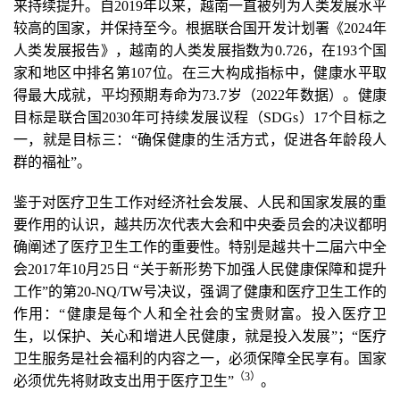
来持续提升。自2019年以来，越南一直被列为人类发展水平
较高的国家，并保持至今。根据联合国开发计划署《202​​4年
人类发展报告》，越南的人类发展指数为0.726，在193个国
家和地区中排名第107位。在三大构成指标中，健康水平取
得最大成就，平均预期寿命为73.7岁（2022年数据）。健康
目标是联合国2030年可持续发展议程（SDGs）17个目标之
一，就是目标三：“确保健康的生活方式，促进各年龄段人
群的福祉”。
鉴于对医疗卫生工作对经济社会发展、人民和国家发展的重
要作用的认识，越共历次代表大会和中央委员会的决议都明
确阐述了医疗卫生工作的重要性。特别是越共十二届六中全
会2017年10月25日 “关于新形势下加强人民健康保障和提升
工作”的第20-NQ/TW号决议，强调了健康和医疗卫生工作的
作用：“健康是每个人和全社会的宝贵财富。投入医疗卫
生，以保护、关心和增进人民健康，就是投入发展”；“医疗
卫生服务是社会福利的内容之一，必须保障全民享有。国家
（3
）
必须优先将财政支出用于医疗卫生”
。