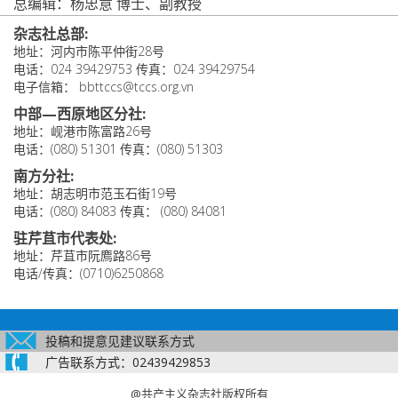
总编辑：杨忠意 博士、副教授
杂志社总部:
地址：河内市陈平仲街28号
电话：024 39429753 传真：024 39429754
电子信箱： bbttccs@tccs.org.vn
中部—西原地区分社:
地址：岘港市陈富路26号
电话：(080) 51301 传真：(080) 51303
南方分社:
地址：胡志明市范玉石街19号
电话：(080) 84083 传真： (080) 84081
驻芹苴市代表处:
地址：芹苴市阮廌路86号
电话/传真：(0710)6250868
投稿和提意见建议联系方式
广告联系方式：02439429853
@共产主义杂志社版权所有