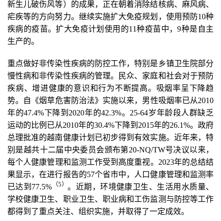
新生儿破伤风等）的成果，正在朝着消除结核病、麻风病、
疟疾等的方向努力。继续实施扩大免疫规划，使用预防10种
疾病的疫苗。扩大免疫计划使用的11种疫苗中，9种是自主
生产的。
重点做好非传染性疾病的防控工作，特别是乡镇卫生院部分
慢性病和非传染性疾病的管理。民众、家庭和社会对于预防
疾病、增进健康的意识和行为不断提高。吸烟率呈下降趋
势。自《烟草危害防治法》实施以来，男性吸烟率已从2010
年的47.4%下降到2020年的42.3%。25-64岁年龄段人群缺乏
运动的比例已从2010年的30.4%下降到2015年的26.1%。政府
总理批准的越南健康计划已初步得到有效实施。近年来，特
别是越共十二届中央委员会颁布第20-NQ/TW号决议以来，
每个人健康管理和监测工作受到高度重视。2023年的总结结
果显示，在进行报告的57个省市中，人口健康管理和监测率
（
5
）
已达到77.5%
。近期，环境健康卫生、生活用水质量、
学校健康卫生、职业卫生、职业病和工伤监测与防控等工作
都得到了重点关注、组织实施，并取得了一定成效。