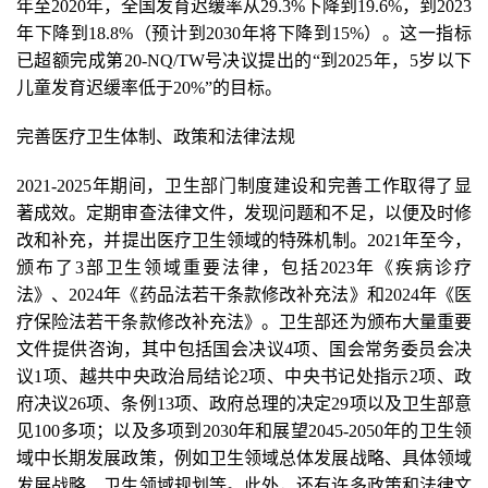
年至2020年，全国发育迟缓率从29.3%下降到19.6%，到2023
年下降到18.8%（预计到2030年将下降到15%）。这一指标
已超额完成第20-NQ/TW号决议提出的“到2025年，5岁以下
儿童发育迟缓率低于20%”的目标。
完善医疗卫生体制、政策和法律法规
2021-2025年期间，卫生部门制度建设和完善工作取得了显
著成效。定期审查法律文件，发现问题和不足，以便及时修
改和补充，并提出医疗卫生领域的特殊机制。2021年至今，
颁布了3部卫生领域重要法律，包括2023年《疾病诊疗
法》、2024年《药品法若干条款修改补充法》和2024年《医
疗保险法若干条款修改补充法》。卫生部还为颁布大量重要
文件提供咨询，其中包括国会决议4项、国会常务委员会决
议1项、越共中央政治局结论2项、中央书记处指示2项、政
府决议26项、条例13项、政府总理的决定29项以及卫生部意
见100多项；以及多项到2030年和展望2045-2050年的卫生领
域中长期发展政策，例如卫生领域总体发展战略、具体领域
发展战略、卫生领域规划等。此外，还有许多政策和法律文