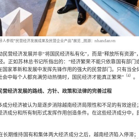
导人参观“民营经济发展成果及民营企业产品”展览
_图源：nhandan.vn
动民营经济发展并非“将国民经济私有化”，而是“释放所有资源”
径。正如苏林总书记所指出的：“经济繁荣不能只依靠国有部门
在国家革新和发展中发挥先锋作用的强大的民营部门。只有当全
（4
）
社会中每个人都充满劳动热情时，国民经济才能真正繁荣”
。
民营经济发展的路线、方针、政策和法律的完善过程
多成分经济被认为是逐步消除越南经济局限性和不足的有效途径
经济成分和所有制形式发挥作用创造条件。在这些经济成分中，
初，在长期维持国有和集体两大经济成分之后，越南经济陷入停滞；