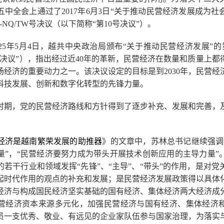
中全会上通过了2017年6月3日“关于推动民营经济发展成为
-NQ/TW号决议（以下简称“第10号决议”）。
25年5月4日，越共中央政治局颁布“关于推动民营经济发展”的
号决议”），指出经过近40年的革新，民营经济在数量和质量上
场经济的重要动力之一。该决议设定的目标是到2030年，民营经
科技发展、创新和数字化转型的先锋力量。
​​时期，党的民营经济路线和方针得到了逐步补充、发展和完善，
经济是越南繁荣发展的助推器
》的文章中，苏林总书记继续强调
量”，“民营经济要努力成为带头开展技术创新应用的主导力量”
若干行业和领域发挥“先锋”、“主导”、“带头”的作用，是对
起时代作用的观点的补充和发展；是民营经济发展政策得以具体
经济与构成国民经济坚实基础的国有经济、集体经济两大经济成
营经济资本来源多元化，加强民营经济与国有经济、集体经济
员一支优秀、敬业、有远见的企业家队伍参与国家治理，为落实