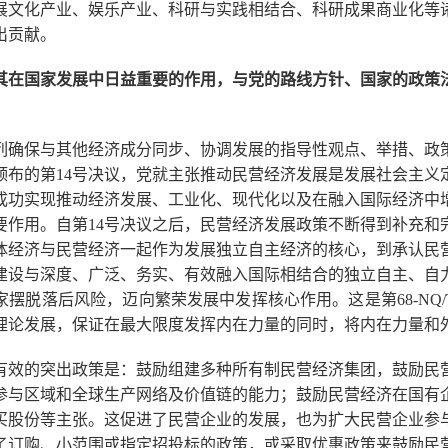
展文化产业、娱乐产业、科研与实践相结合、科研成果商业化等
出贡献。
其在国家发展中日益重要的作用，与党的路线方针、国家的政策
列确保与其他经济成分同步、协调发展的指导性观点、举措、政
前颁布的第14号决议，党就主张推动民营经济发展是发展社会主义
成功实现推动经济发展、工业化、现代化以及在融入国际经济中
要作用。自第14号决议之后，民营经济发展政策不断得到补充和完
体经济与民营经济一起作为发展独立自主经济的核心，到承认民
建设与深度、广泛、务实、有效融入国际相结合的独立自主、自
摆脱落后风险，迈向繁荣发展中发挥核心作用。这是第68-NQ
理论发展，保证在最大限度发挥内在力量的同时，将内在力量和
有效的突出政策是：鼓励组建多种所有制民营经济集团，鼓励民
参与区域和全球生产网络及价值链的能力；鼓励民营经济在国有
买股份等主张。这促进了民营企业的发展，也为扩大民营企业参
了订购、小范围或指定招投标的政策，或采取优惠政策来鼓励民