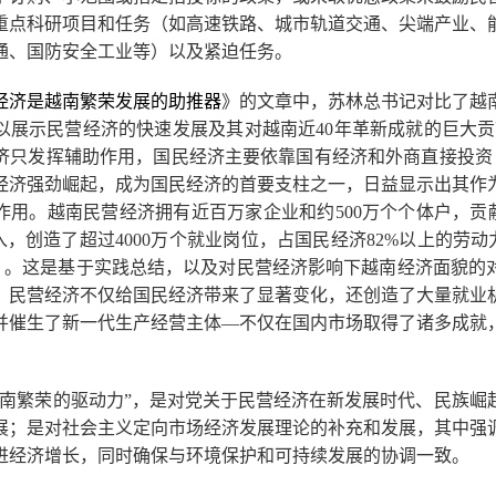
重点科研项目和任务（如高速铁路、城市轨道交通、尖端产业、
通、国防安全工业等）以及紧迫任务。
经济是越南繁荣发展的助推器
》的文章中，苏林总书记对比了越
以展示民营经济的快速发展及其对越南近40年革新成就的巨大贡
济只发挥辅助作用，国民经济主要依靠国有经济和外商直接投资（
经济强劲崛起，成为国民经济的首要支柱之一，日益显示出其作
用。越南民营经济拥有近百万家企业和约500万个个体户，贡献
入，创造了超过4000万个就业岗位，占国民经济82%以上的劳动
）
。这是基于实践总结，以及对民营经济影响下越南经济面貌的
，民营经济不仅给国民经济带来了显著变化，还创造了大量就业
并催生了新一代生产经营主体—不仅在国内市场取得了诸多成就
越南繁荣的驱动力”，是对党关于民营经济在新发展时代、民族崛
展；是对社会主义定向市场经济发展理论的补充和发展，其中强
进经济增长，同时确保与环境保护和可持续发展的协调一致。