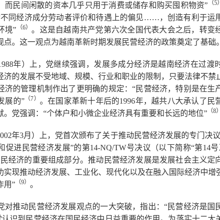
（5
，而民间闲散的资本几乎只用于消费或储存和购买囤积物资”
对不同经济成分劳动者评价和待遇上的偏见……，创造有利于运
（6
）
环境”
。这是自越南共产党第六次全国代表大会之后，转变
观点。这一观点为越南革新时期发展民营经济的政策奠定了基础
1988年）上，党继续强调，发展多成分经济是越南经济在过渡
经济的发展不受地域、规模、行业和职业的限制，只要法律不禁止的
经济的管理机制作出了更明确的规定：“民营经济，特别是在生
（7
）
发展的”
。在国家革新十年后的1996年，越共八大承认了民
（8
献。党强调：“个体户和小微企业经济具有重要和长远的地位”
002年3月）上，党首次颁布了关于推动民营经济发展的专门决
促进民营经济发展”的第14-NQ/TW号决议（以下简称“第14
国民经济的重要组成部分。推动民营经济发展是发展社会主义定
功实现推动经济发展、工业化、现代化以及在融入国际经济中增
（9
）
作用”
。
党对推动民营经济发展观点的一大突破，指出：“民营经济是国
党认识到民营经济在国民经济中日益重要的作用。为落实十二大