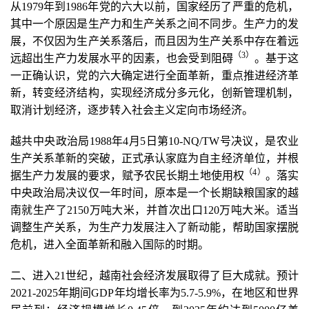
从1979年到1986年党的六大以前，国家经历了严重的危机，
其中一个原因是生产力和生产关系之间不同步。生产力的发
展，不仅因为生产关系落后，而且因为生产关系中存在着远
（3
）
远超出生产力发展水平的因素，也会受到阻碍
。基于这
一正确认识，党的六大确定进行全面革新，重点推进经济革
新，转变经济结构，实现经济成分多元化，创新管理机制，
取消计划经济，逐步转入社会主义定向市场经济。
越共中央政治局1988年4月5日第10-NQ/TW号决议，是农业
生产关系革新的突破，正式承认家庭为自主经济单位，并根
（4
）
据生产力发展的要求，赋予农民长期土地使用权
。落实
中央政治局决议仅一年时间，原本是一个长期缺粮国家的越
南就生产了2150万吨大米，并首次出口120万吨大米。适当
调整生产关系，为生产力发展注入了新动能，帮助国家摆脱
危机，进入全面革新和融入国际的时期。
二、进入21世纪，越南社会经济发展取得了巨大成就。预计
2021-2025年期间GDP年均增长率为5.7-5.9%，在地区和世界