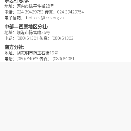
杂志社总部:
地址：河内市陈平仲街28号
电话：024 39429753 传真：024 39429754
电子信箱： bbttccs@tccs.org.vn
中部—西原地区分社:
地址：岘港市陈富路26号
电话：(080) 51301 传真：(080) 51303
南方分社:
地址：胡志明市范玉石街19号
电话：(080) 84083 传真： (080) 84081
驻芹苴市代表处:
地址：芹苴市阮廌路86号
电话/传真：(0710)6250868
投稿和提意见建议联系方式
广告联系方式：02439429853
@共产主义杂志社版权所有
由越南通信传媒部于2019年02月14日签发的关于设立网络综合电子
信息网站的第436/GP-BTTTT号许可证。